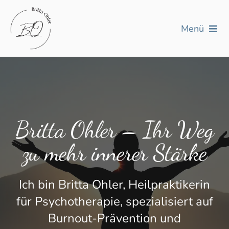
Skip
to
Menü
content
Arbeitsweise
Behandlungsbereiche
Qualifikationen
Britta Ohler – Ihr Weg
zu mehr innerer Stärke
Preise
Kontakt
Ich bin Britta Ohler, Heilpraktikerin
für Psychotherapie, spezialisiert auf
Burnout-Prävention und