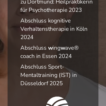
zu Dortmund: Heilpraktikerin
Atem- und Entspannungsverfahren
für Psychotherapie 2023
Mentale Routinen
Abschluss kognitive
Verhaltenstherapie in Köln
2024
Abschluss
w
ing
w
ave®
coach in Essen 2024
Abschluss Sport-
Mentaltraining (IST) in
Düsseldorf 2025