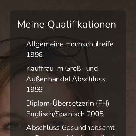
Verhaltenstherapeutische Methoden
Meine Qualifikationen
wingwave® Coaching
Allgemeine Hochschulreife
1996
Kauffrau im Groß- und
Psychotherapeutische Techniken
Außenhandel Abschluss
(Heilpraktikerin für Psychotherapie)
1999
Diplom-Übersetzerin (FH)
Englisch/Spanisch 2005
Imaginations- und
Visualisierungstechniken
Abschluss Gesundheitsamt